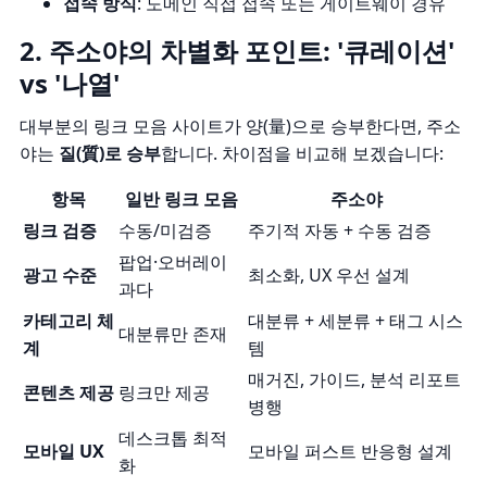
접속 방식
: 도메인 직접 접속 또는
게이트웨이 경유
2. 주소야의 차별화 포인트: '큐레이션'
vs '나열'
대부분의 링크 모음 사이트가 양(量)으로 승부한다면, 주소
야는
질(質)로 승부
합니다. 차이점을 비교해 보겠습니다:
항목
일반 링크 모음
주소야
링크 검증
수동/미검증
주기적 자동 + 수동 검증
팝업·오버레이
광고 수준
최소화, UX 우선 설계
과다
카테고리 체
대분류 + 세분류 + 태그 시스
대분류만 존재
계
템
매거진, 가이드, 분석 리포트
콘텐츠 제공
링크만 제공
병행
데스크톱 최적
모바일 UX
모바일 퍼스트 반응형 설계
화