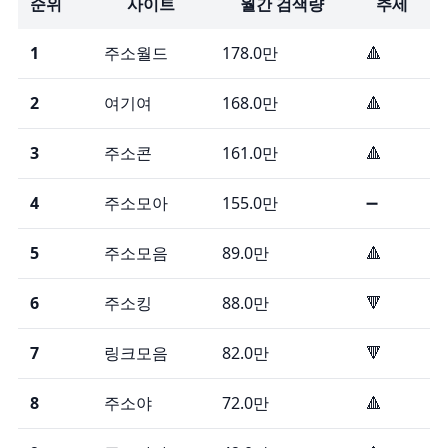
순위
사이트
월간 검색량
추세
1
주소월드
178.0만
🔺
2
여기여
168.0만
🔺
3
주소콘
161.0만
🔺
4
주소모아
155.0만
➖
5
주소모음
89.0만
🔺
6
주소킹
88.0만
🔻
7
링크모음
82.0만
🔻
8
주소야
72.0만
🔺