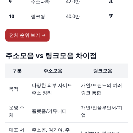
9
주소나라
42.0만
🔺
10
링크짱
40.0만
🔻
전체 순위 보기 →
주소모음 vs 링크모음 차이점
구분
주소모음
링크모음
다양한 외부 사이트
개인/브랜드의 여러
목적
주소 정리
링크 통합
운영 주
개인/인플루언서/기
플랫폼/커뮤니티
체
업
대표 서
주소콘, 여기여, 주