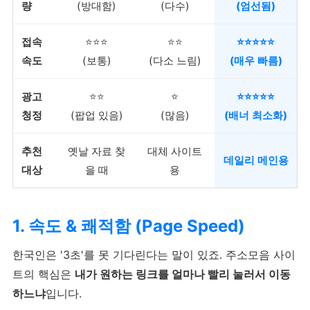
량
(방대함)
(다수)
(엄선됨)
접속
⭐⭐⭐
⭐⭐
⭐⭐⭐⭐⭐
속도
(보통)
(다소 느림)
(매우 빠름)
광고
⭐⭐
⭐
⭐⭐⭐⭐⭐
청정
(팝업 있음)
(많음)
(배너 최소화)
추천
옛날 자료 찾
대체 사이트
데일리 메인용
대상
을 때
용
1. 속도 & 쾌적함 (Page Speed)
한국인은 '3초'를 못 기다린다는 말이 있죠. 주소모음 사이
트의 핵심은
내가 원하는 링크를 얼마나 빨리 눌러서 이동
하느냐
입니다.