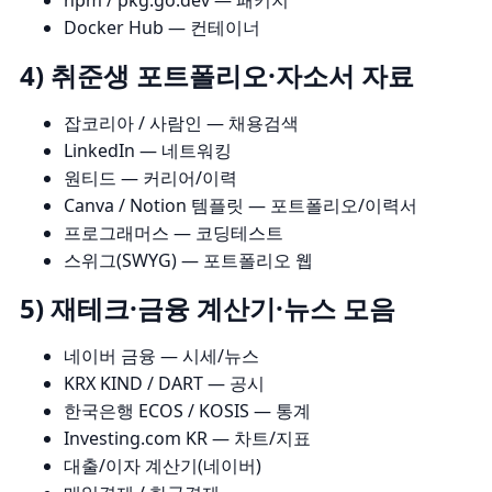
npm
/
pkg.go.dev
— 패키지
Docker Hub
— 컨테이너
4) 취준생 포트폴리오·자소서 자료
잡코리아
/
사람인
— 채용검색
LinkedIn
— 네트워킹
원티드
— 커리어/이력
Canva
/
Notion 템플릿
— 포트폴리오/이력서
프로그래머스
— 코딩테스트
스위그(SWYG)
— 포트폴리오 웹
5) 재테크·금융 계산기·뉴스 모음
네이버 금융
— 시세/뉴스
KRX KIND
/
DART
— 공시
한국은행 ECOS
/
KOSIS
— 통계
Investing.com KR
— 차트/지표
대출/이자 계산기(네이버)