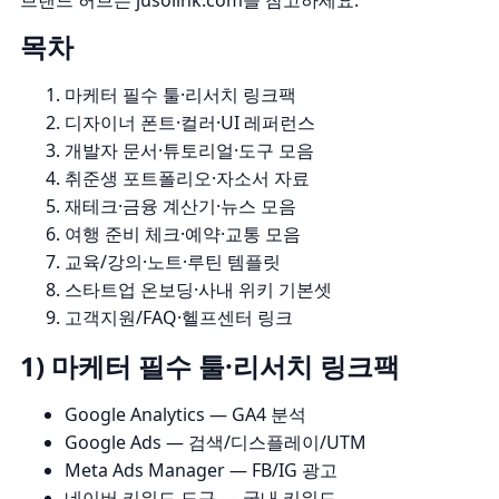
브랜드 허브는
jusolink.com
을 참고하세요.
목차
마케터 필수 툴·리서치 링크팩
디자이너 폰트·컬러·UI 레퍼런스
개발자 문서·튜토리얼·도구 모음
취준생 포트폴리오·자소서 자료
재테크·금융 계산기·뉴스 모음
여행 준비 체크·예약·교통 모음
교육/강의·노트·루틴 템플릿
스타트업 온보딩·사내 위키 기본셋
고객지원/FAQ·헬프센터 링크
1) 마케터 필수 툴·리서치 링크팩
Google Analytics
— GA4 분석
Google Ads
— 검색/디스플레이/UTM
Meta Ads Manager
— FB/IG 광고
네이버 키워드 도구
— 국내 키워드