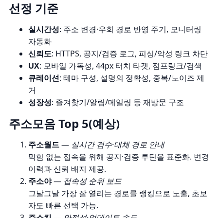
선정 기준
실시간성
: 주소 변경·우회 경로 반영 주기, 모니터링
자동화
신뢰도
: HTTPS, 공지/검증 로그, 피싱/악성 링크 차단
UX
: 모바일 가독성, 44px 터치 타겟, 점프링크/검색
큐레이션
: 테마 구성, 설명의 정확성, 중복/노이즈 제
거
성장성
: 즐겨찾기/알림/메일링 등 재방문 구조
주소모음 Top 5(예상)
주소월드
—
실시간 검수·대체 경로 안내
막힘 없는 접속을 위해 공지·검증 루틴을 표준화. 변경
이력과 신뢰 배지 제공.
주소야
—
접속성 순위 보드
그날그날 가장 잘 열리는 경로를 랭킹으로 노출, 초보
자도 빠른 선택 가능.
주소킹
—
안정성·업데이트 속도