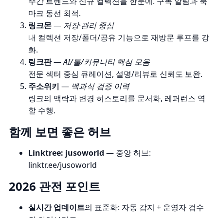
주간 트렌드와 신규 컬렉션을 한눈에. 구독 알림과 북
마크 동선 최적.
링크몬
—
저장·관리 중심
내 컬렉션 저장/폴더/공유 기능으로 재방문 루프를 강
화.
링크판
—
AI/툴/커뮤니티 핵심 모음
전문 섹터 중심 큐레이션, 설명/리뷰로 신뢰도 보완.
주소위키
—
백과식 검증 이력
링크의 맥락과 변경 히스토리를 문서화, 레퍼런스 역
할 수행.
함께 보면 좋은 허브
Linktree: jusoworld
— 중앙 허브:
linktr.ee/jusoworld
2026 관전 포인트
실시간 업데이트
의 표준화: 자동 감지 + 운영자 검수