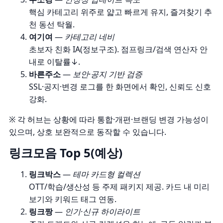
핵심 카테고리 위주로 얇고 빠르게 유지, 즐겨찾기 추
천 동선 탁월.
여기여
—
카테고리 네비
초보자 친화 IA(정보구조). 점프링크/검색 연산자 안
내로 이탈률↓.
바른주소
—
보안·공지 기반 검증
SSL·공지·변경 로그를 한 화면에서 확인, 신뢰도 신호
강화.
※ 각 허브는 상황에 따라 통합·개편·브랜딩 변경 가능성이
있으며, 상호 보완적으로 동작할 수 있습니다.
링크모음 Top 5(예상)
링크박스
—
테마 카드형 컬렉션
OTT/학습/생산성 등 주제 패키지 제공. 카드 내 미리
보기와 키워드 태그 연동.
링크짱
—
인기·신규 하이라이트